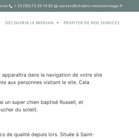
rvan
+ 33 (0)6.73.29.14.82
contact@chalets-montsermage.fr
DÉCOUVRIR LE MORVAN
PROFITER DE NOS SERVICES
 apparaîtra dans la navigation de votre site
e aux personnes visitant le site. Cela
ai un super chien baptisé Russell, et
ucher du soleil).
s de qualité depuis lors. Située à Saint-