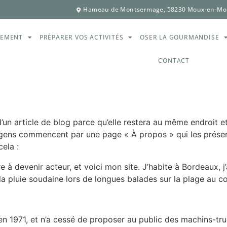
Hameau de Montsermage, 58230 Moux-en-Mo
GEMENT
PRÉPARER VOS ACTIVITÉS
OSER LA GOURMANDISE
CONTACT
’un article de blog parce qu’elle restera au même endroit et
 gens commencent par une page « À propos » qui les présent
ela :
e à devenir acteur, et voici mon site. J’habite à Bordeaux, j’
r la pluie soudaine lors de longues balades sur la plage au co
n 1971, et n’a cessé de proposer au public des machins-truc