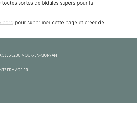
toutes sortes de bidules supers pour la
e bord
pour supprimer cette page et créer de
GE, 58230 MOUX-EN-MORVAN
NTSERMAGE.FR