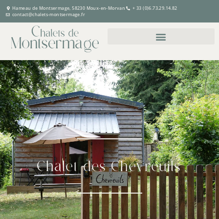
Hameau de Montsermage, 58230 Moux-en-Morvan
+ 33 (0)6.73.29.14.82
contact@chalets-montsermage.fr
CHOISIR VOTRE HÉBERGEMENT
PRÉPARER VOS ACTIVITÉS
PROFITER DE NOS SERVICES
Chalet des Chevreuils