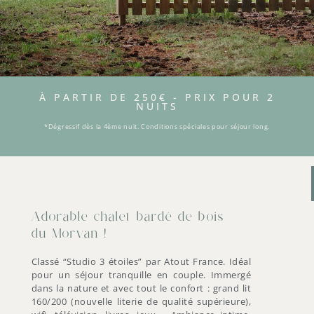
À PARTIR DE 250€ - PRIX POUR 2
NUITS
*Dégressif dès la 4ème nuit. Conditions spéciales pour séjour long.
Adorable chalet bardé de bois
du Morvan !
Classé “Studio 3 étoiles” par Atout France. Idéal
pour un séjour tranquille en couple. Immergé
dans la nature et avec tout le confort : grand lit
160/200 (nouvelle literie de qualité supérieure),