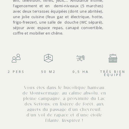
wifi, télévision, livres, jeux,… Ambiance intime,
l’agencement et en demi-niveaux (5 marches)
avec deux terrasses équipées (dont une abritée),
une jolie cuisine (feux gaz et électrique, hotte,
frigo-freezer), une salle de douche (WC séparé),
séjour avec espace repas, canapé convertible,
coffre et mobilier en chêne.
2 PERS
50 M2
0,5 HA
TRÈS BIEN
ÉQUIPÉ
Vous êtes dans le bucolique hameau
de Montsermage, au calme absolu, en
pleine campagne, à proximité du Lac
des Settons, en lisière de forêt, aux
aguets du passage d’un chevreuil,
d’un vol de rapace et d’une étoile
filante. Respirez !