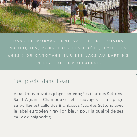
DANS LE MORVAN, UNE VARIÉTÉ DE LOISIRS
NAUTIQUES, POUR TOUS LES GOÛTS, TOUS LES
ÂGES ! DU CANOTAGE SUR LES LACS AU RAFTING
EN RIVIÈRE TUMULTUEUSE.
Les pieds dans l'eau
Vous trouverez des plages aménagées (Lac des Settons,
Saint-Agnan, Chamboux) et sauvages. La plage
surveillée est celle des Branlasses (Lac des Settons avec
le label européen “Pavillon bleu” pour la qualité de ses
eaux de baignades).