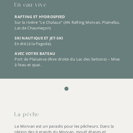
En eau vive
RAFTING ET HYDROSPEED
Sur la rivière “Le Chalaux” (AN Rafting Morvan, Plainefas,
Lac de Chaumeçon)
SKI NAUTIQUE ET JET-SKI
En été (à la Pagode).
AVEC VOTRE BATEAU
Port de Plaisance (Rive droite du Lac des Settons) – Mise
à l’eau et quai.
La pêche
Le Morvan est un paradis pour les pêcheurs. Dans la
région des 6 grands du Morvan, moult étangs et